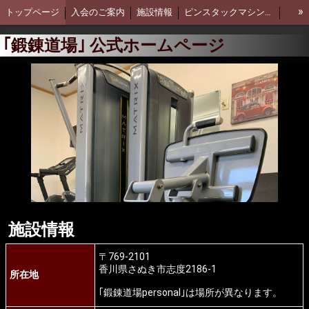
»
トップページ
入会のご案内
施設情報
ピンスタックマシン＆有酸素スペース
フリーウェイトレスペース
多目的マットスペース
鍛錬道場 personal
｢鍛錬道場｣ 公式ホームページ
スポーツミット
セルフデフェンス(護身術)
スポーツに筋トレを取り入れる理由
施設情報
〒769-2101
香川県さぬき市志度2186-1
所在地
｢鍛錬道場personal｣は場所が異なります。